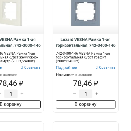
 VESNA Рамка 1-ая
Lezard VESNA Рамка 1-ая
альная, 742-3000-146
горизонтальная, 742-3400-146
46 VESNA Рамка 1-ая
742-3400-146 VESNA Рамка 1-ая
ьная б/вст жемчужно-
горизонтальная б/вст графит
ламутр (20шт/240шт)
(20шт/240шт)
е
Подробнее
Сравнить
Сравнить
Наличие:
В наличии
В наличии
78,46 ₽
78,46 ₽
–
+
–
+
В корзину
В корзину