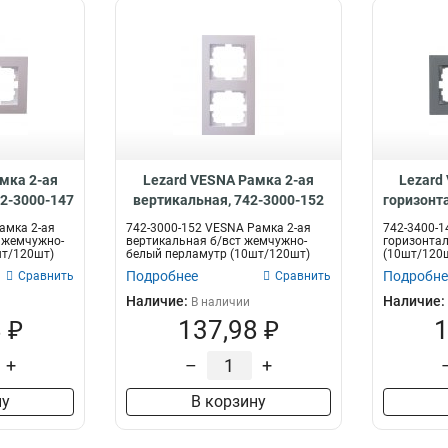
мка 2-ая
Lezard VESNA Рамка 2-ая
Lezard
42-3000-147
вертикальная, 742-3000-152
горизонт
амка 2-ая
742-3000-152 VESNA Рамка 2-ая
742-3400-1
 жемчужно-
вертикальная б/вст жемчужно-
горизонтал
шт/120шт)
белый перламутр (10шт/120шт)
(10шт/120
Подробнее
Подробне
Сравнить
Сравнить
Наличие:
Наличие:
В наличии
 ₽
137,98 ₽
1
+
–
+
ну
В корзину