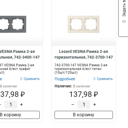
Задать вопрос
 VESNA Рамка 2-ая
Lezard VESNA Рамка 2-ая
альная, 742-3400-147
горизонтальная, 742-3700-147
47 VESNA Рамка 2-ая
742-3700-147 VESNA Рамка 2-ая
ьная б/вст графит
горизонтальная б/вст титан
шт)
(10шт/120шт)
е
Подробнее
Сравнить
Сравнить
Наличие:
В наличии
В наличии
37,98 ₽
137,98 ₽
–
+
–
+
В корзину
В корзину