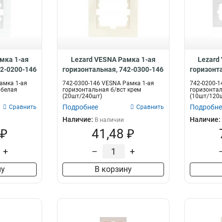
мка 1-ая
Lezard VESNA Рамка 1-ая
Lezard
42-0200-146
горизонтальная, 742-0300-146
горизонт
амка 1-ая
742-0300-146 VESNA Рамка 1-ая
742-0200-1
 белая
горизонтальная б/вст крем
горизонтал
(20шт/240шт)
(10шт/120
Подробнее
Подробне
Сравнить
Сравнить
Наличие:
Наличие:
В наличии
 ₽
41,48 ₽
+
–
+
ну
В корзину