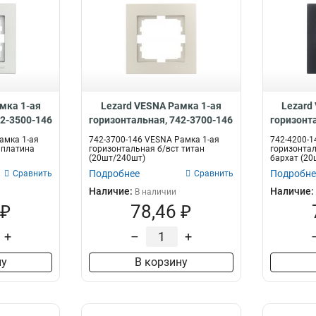
мка 1-ая
Lezard VESNA Рамка 1-ая
Lezard
42-3500-146
горизонтальная, 742-3700-146
горизонт
амка 1-ая
742-3700-146 VESNA Рамка 1-ая
742-4200-1
 платина
горизонтальная б/вст титан
горизонтал
(20шт/240шт)
бархат (20
Подробнее
Подробне
Сравнить
Сравнить
Наличие:
Наличие:
В наличии
 ₽
78,46 ₽
+
–
+
ну
В корзину