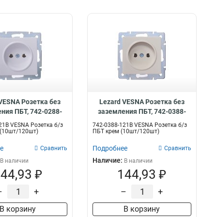
VESNA Розетка без
Lezard VESNA Розетка без
ния ПБТ, 742-0288-
заземления ПБТ, 742-0388-
121B
121B
21В VESNA Розетка б/з
742-0388-121В VESNA Розетка б/з
(10шт/120шт)
ПБТ крем (10шт/120шт)
е
Подробнее
Сравнить
Сравнить
Наличие:
В наличии
В наличии
44,93 ₽
144,93 ₽
–
+
–
+
В корзину
В корзину