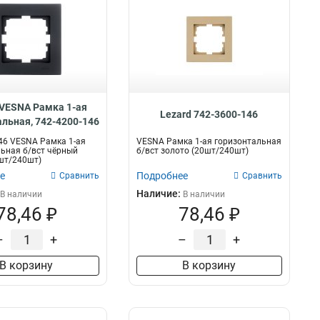
 VESNA Рамка 1-ая
Lezard 742-3600-146
альная, 742-4200-146
46 VESNA Рамка 1-ая
VESNA Рамка 1-ая горизонтальная
ьная б/вст чёрный
б/вст золото (20шт/240шт)
шт/240шт)
е
Подробнее
Сравнить
Сравнить
Наличие:
В наличии
В наличии
78,46 ₽
78,46 ₽
–
+
–
+
В корзину
В корзину