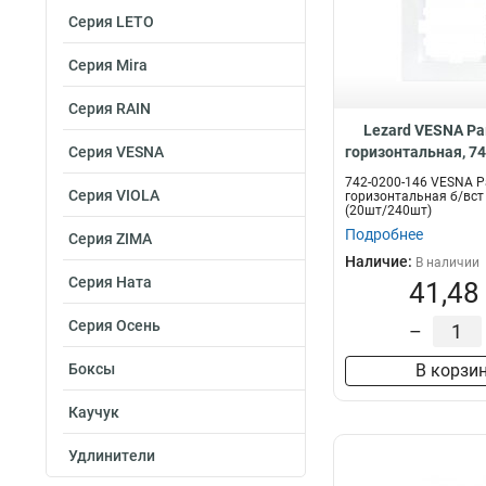
Серия LETO
Серия Mira
Серия RAIN
Lezard VESNA Ра
Серия VESNA
горизонтальная, 7
742-0200-146 VESNA Р
Серия VIOLA
горизонтальная б/вст
(20шт/240шт)
Подробнее
Серия ZIMA
Наличие:
В наличии
Серия Ната
41,48
Серия Осень
–
Боксы
В корзи
Каучук
Удлинители