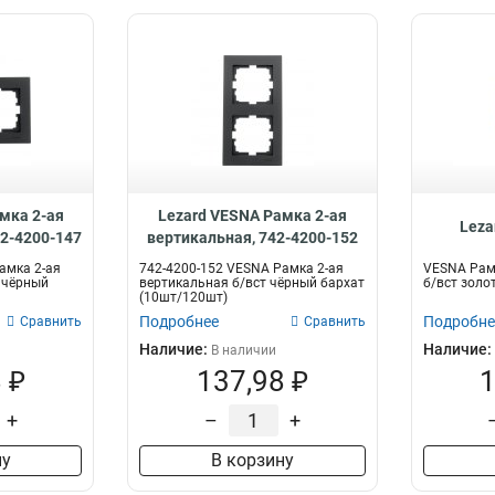
мка 2-ая
Lezard VESNA Рамка 2-ая
Leza
42-4200-147
вертикальная, 742-4200-152
амка 2-ая
742-4200-152 VESNA Рамка 2-ая
VESNA Рамк
 чёрный
вертикальная б/вст чёрный бархат
б/вст золо
(10шт/120шт)
Подробнее
Подробне
Сравнить
Сравнить
Наличие:
Наличие:
В наличии
 ₽
137,98 ₽
1
+
–
+
ну
В корзину