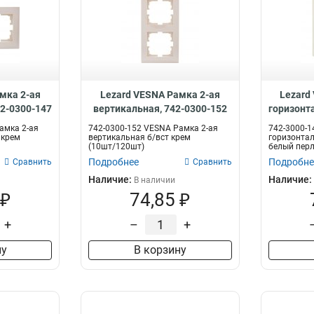
мка 2-ая
Lezard VESNA Рамка 2-ая
Lezard
42-0300-147
вертикальная, 742-0300-152
горизонт
амка 2-ая
742-0300-152 VESNA Рамка 2-ая
742-3000-1
 крем
вертикальная б/вст крем
горизонтал
(10шт/120шт)
белый пер
Подробнее
Подробне
Сравнить
Сравнить
Наличие:
Наличие:
В наличии
 ₽
74,85 ₽
+
–
+
ну
В корзину