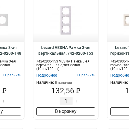
мка 3-ая
Lezard VESNA Рамка 3-ая
Lezard
42-0200-148
вертикальная, 742-0200-153
горизонт
амка 3-ая
742-0200-153 VESNA Рамка 3-ая
742-0300-1
 белая
вертикальная б/вст белая
горизонтал
(10шт/120шт)
(10шт/120
Подробнее
Подробне
Сравнить
Сравнить
Наличие:
Наличие:
В наличии
 ₽
132,56 ₽
1
+
–
+
ну
В корзину