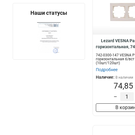
Наши статусы
Lezard VESNA Ра
горизонтальная, 7
742-0300-147 VESNA Р
горизонтальная б/вст
(10шт/120шт)
Подробнее
Наличие:
В наличии
74,85
–
В корзи