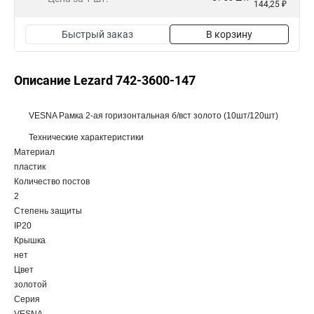
144,25 ₽
Быстрый заказ
В корзину
Описание Lezard 742-3600-147
VESNA Рамка 2-ая горизонтальная б/вст золото (10шт/120шт)
Технические характеристики
Материал
пластик
Количество постов
2
Степень защиты
IP20
Крышка
нет
Цвет
золотой
Серия