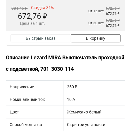
Скидка 31%
981,46 ₽
672,76 ₽
От 15 шт:
672,76 ₽
672,76 ₽
672,76 ₽
Цена за 1 шт.
От 30 шт:
672,76 ₽
Быстрый заказ
В корзину
Описание Lezard MIRA Выключатель проходной
с подсветкой, 701-3030-114
Напряжение
250 В
Номинальный ток
10 А
Цвет
Жемчужно-белый
Способ монтажа
Скрытой установки