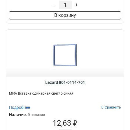
Radio
Да
–
+
2
10
SAT
4
В корзину
Спутниковый
5
USB
15
TV
4
Компьютер+телефон
Вставка
24
Телефонный
54
Б/вст
52
Евро
55
Да
4
Тво
54
Компьютерный
66
Lezard 801-0114-701
MIRA Вставка одинарная светло синяя
Подробнее
Сравнить
Наличие:
В наличии
12,63 ₽