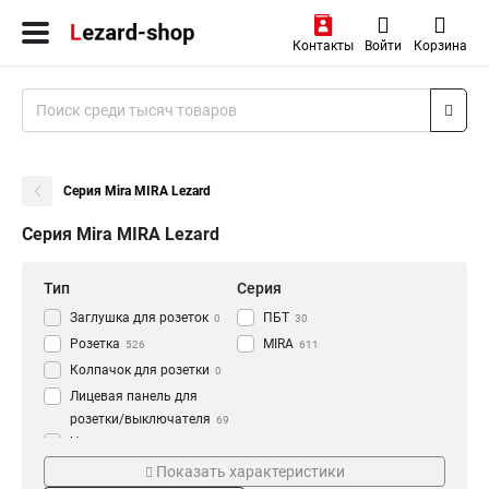
Контакты
Войти
Корзина
Серия Mira MIRA Lezard
Серия Mira MIRA Lezard
Тип
Серия
Заглушка для розеток
ПБТ
0
30
Розетка
MIRA
526
611
Колпачок для розетки
0
Лицевая панель для
розетки/выключателя
69
Накладка для розетки
0
Кол-во штук
Цвет
Лючок для фальшпола
Показать характеристики
0
10шт/120шт
Металл
960
66