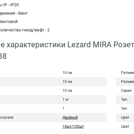
 IP - IP20
инения - Винт
 Винтовой
оличества гнезд/муфт - 2
е характеристики Lezard MIRA Розе
38
10 см
Разъем
10 см
Разъем
10 см
Серия
1 кг
Тип
1
Тип
ючателя
Двойной
Цвет
10шт/120шт
Цвет