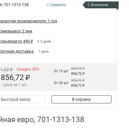
л:
701-1313-138
Сравнить
В наличии
Гарантия производителя: 1 год
Самовывоз: 2 дня
Курьером от 490 ₽
2-3 дней
Срочная доставка:
1 день
856,72 ₽
01,32 ₽
Скидка 38%
От 15 шт:
856,72 ₽
856,72 ₽
856,72 ₽
От 30 шт:
Цена за 1 шт.
856,72 ₽
Быстрый заказ
В корзину
ная евро, 701-1313-138