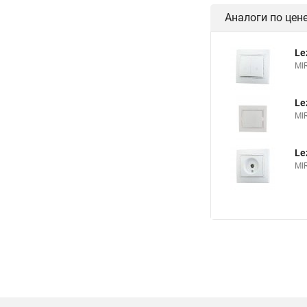
Le
MI
Le
MI
Аналоги по цен
Le
MI
Le
MI
Le