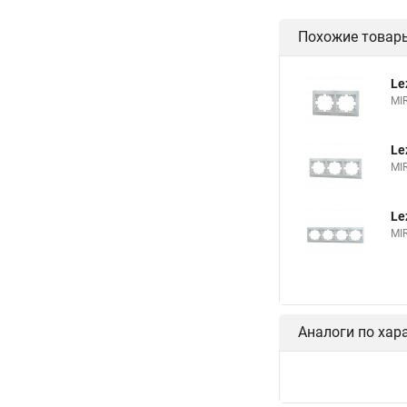
Похожие товар
Le
MI
Le
MI
Le
MI
Аналоги по хар
Le
MI