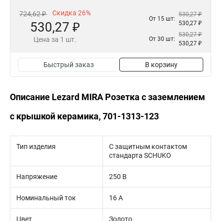
Скидка 26%
724,62 ₽
530,27 ₽
От 15 шт:
530,27 ₽
530,27 ₽
530,27 ₽
Цена за 1 шт.
От 30 шт:
530,27 ₽
Быстрый заказ
В корзину
Описание Lezard MIRA Розетка с заземлением
с крышкой керамика, 701-1313-123
Тип изделия
С защитным контактом
стандарта SCHUKO
Напряжение
250 В
Номинальный ток
16 А
Цвет
Золото