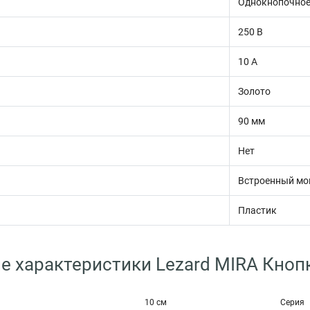
Однокнопочно
250 В
10 А
Золото
90 мм
Нет
Встроенный мо
Пластик
е характеристики Lezard MIRA Кнопк
10 см
Серия