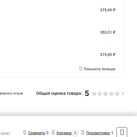
275,05 ₽
353,51 ₽
275,05 ₽
Показать больше
5
Общая оценка товара:
аписать отзыв
1
+7 (495) 432-09-09
Контакты
0
1
Сравнить
Корзина
0
Просмотрено
 заказ