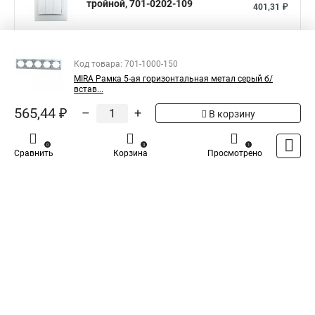
тройной, 701-0202-109
401,31 ₽
Показать больше
Код товара: 701-1000-150
MIRA Рамка 5-ая горизонтальная метал серый б/
5
Общая оценка товара:
встав...
1
Написать отзыв
565,44 ₽
–
+
В корзину
Официальный поставщик компании
Lezard
в
0
0
1
Сравнить
Корзина
Просмотрено
России