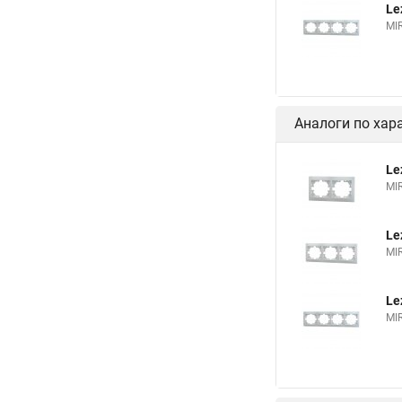
Le
MI
Аналоги по хар
Le
MI
Le
MI
Le
MI