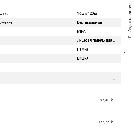
Задать вопрос
 штук
10шт/120шт
ожение
Вертикальный
MIRA
Лицевая панель для розетки/выключателя
Рамка
Вишня
97,40 ₽
172,25 ₽