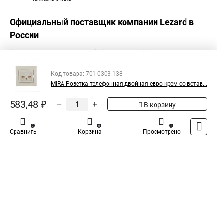
Официальный поставщик компании
Lezard
в
России
Код товара: 701-0303-138
MIRA Розетка телефонная двойная евро крем со встав...
583,48 ₽
–
+
В корзину
0
0
1
Сравнить
Корзина
Просмотрено
Каталог
Оплата
Доставка
Контакты
Войти