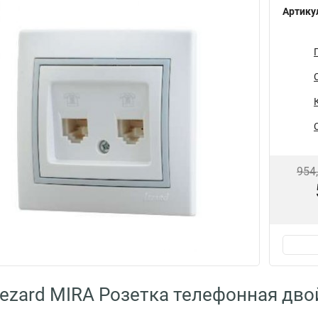
Артику
954
ezard MIRA Розетка телефонная двой