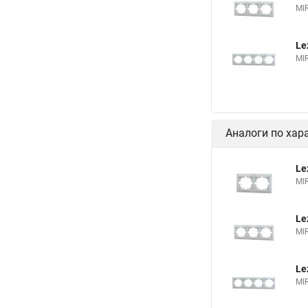
MI
Le
MI
Аналоги по хар
Le
MI
Le
MI
Le
MI