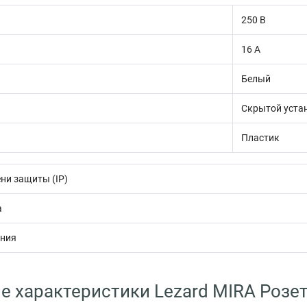
250 В
16 А
Белый
Скрытой уста
Пластик
ни защиты (IP)
а
ения
е характеристики Lezard MIRA Розе