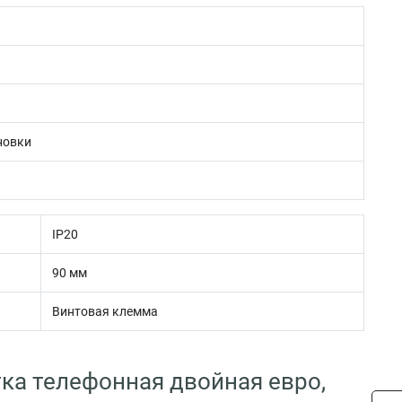
новки
IP20
90 мм
Винтовая клемма
тка телефонная двойная евро,