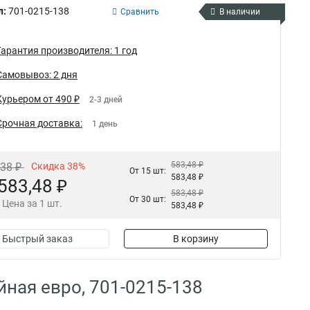
л:
701-0215-138
Сравнить
В наличии
Гарантия производителя: 1 год
Самовывоз: 2 дня
Курьером от 490 ₽
2-3 дней
Срочная доставка:
1 день
583,48 ₽
,38 ₽
Скидка 38%
От 15 шт:
583,48 ₽
583,48 ₽
583,48 ₽
От 30 шт:
Цена за 1 шт.
583,48 ₽
Быстрый заказ
В корзину
ная евро, 701-0215-138