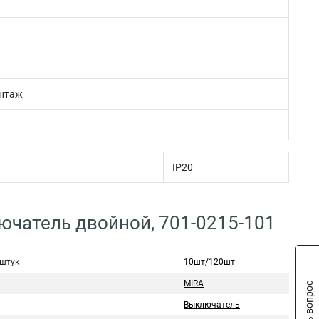
нтаж
IP20
ючатель двойной, 701-0215-101
 штук
10шт/120шт
MIRA
Задать вопрос
Выключатель