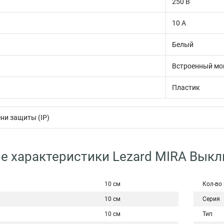
250 В
10 А
Белый
Встроенный мо
Пластик
ни защиты (IP)
е характеристики Lezard MIRA Выкл
10 см
Кол-во
10 см
Серия
10 см
Тип