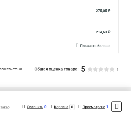
275,05 ₽
214,63 ₽
Показать больше
5
Общая оценка товара:
аписать отзыв
1
+7 (495) 432-09-09
Контакты
0
1
Сравнить
Корзина
0
Просмотрено
 заказ
MAX: +7 (936) 148-00-15
ShopMSK8
(Круглосуточно)