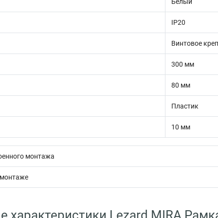
Белый
IP20
Винтовое кре
300 мм
80 мм
Пластик
10 мм
оенного монтажа
 монтаже
е характеристики Lezard MIRA Рамка