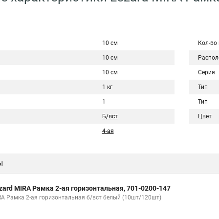
10 см
Кол-во
10 см
Распол
10 см
Серия
1 кг
Тип
1
Тип
Б/вст
Цвет
4-ая
ы
zard MIRA Рамка 2-ая горизонтальная, 701-0200-147
RA Рамка 2-ая горизонтальная б/вст белый (10шт/120шт)