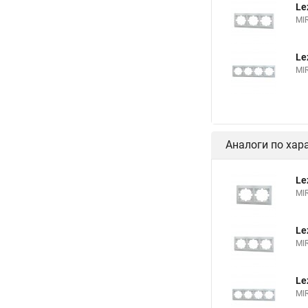
Le
MI
Le
MI
Аналоги по хар
Le
MI
Le
MI
Le
MI