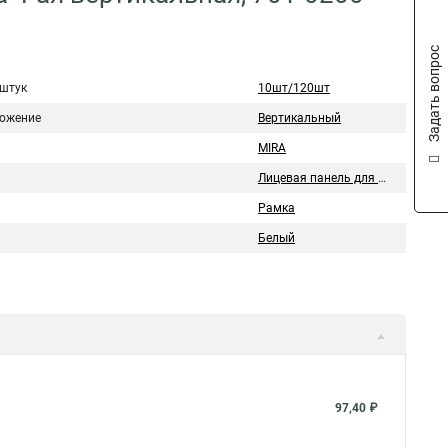
Задать вопрос
 штук
10шт/120шт
ожение
Вертикальный
MIRA
Лицевая панель для розетки/выключателя
Рамка
Белый
97,40 ₽