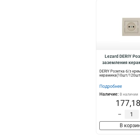
Lezard DERIY Ро
заземления керам
0303-12
DERIY Розетка б/з кре
керамика(10шт/120шт
Подробнее
Наличие:
В наличии
177,18
–
В корзи