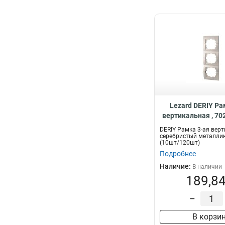
Lezard DERIY Ра
вертикальная , 70
DERIY Рамка 3-ая вер
серебристый металли
(10шт/120шт)
Подробнее
Наличие:
В наличии
189,84
–
В корзи