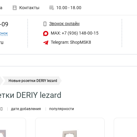
а
Контакты
10.00 - 18.00
-09
Звонок онлайн
MAX: +7 (936) 148-00-15
онок
ru
Telegram: ShopMSK8
Новые розетки DERIY lezard
тки DERIY lezard
дате добавления
популярности