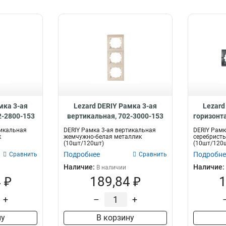
мка 3-ая
Lezard DERIY Рамка 3-ая
Lezard
2-2800-153
вертикальная, 702-3000-153
горизонт
тикальная
DERIY Рамка 3-ая вертикальная
DERIY Рамк
к
жемчужно-белая металлик
серебрист
(10шт/120шт)
(10шт/120
Подробнее
Подробне
Сравнить
Сравнить
Наличие:
Наличие:
В наличии
 ₽
189,84 ₽
1
+
–
+
ну
В корзину