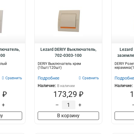
лючатель,
Lezard DERIY Выключатель,
Lezard
100
702-0303-100
заземле
елый
DERIY Выключатель крем
DERIY Розе
(10шт/120шт)
керамика(
Подробнее
Подробне
Сравнить
Сравнить
Наличие:
Наличие:
В наличии
 ₽
173,29 ₽
1
+
–
+
ну
В корзину