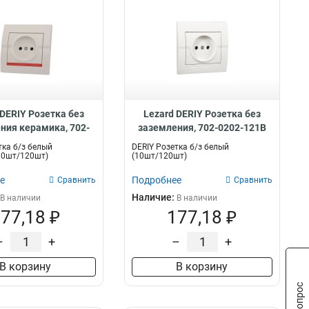
 DERIY Розетка без
Lezard DERIY Розетка без
ния керамика, 702-
заземления, 702-0202-121B
0202-121
тка б/з белый
DERIY Розетка б/з белый
10шт/120шт)
(10шт/120шт)
е
Подробнее
Сравнить
Сравнить
Наличие:
В наличии
В наличии
77,18 ₽
177,18 ₽
–
+
–
+
В корзину
В корзину