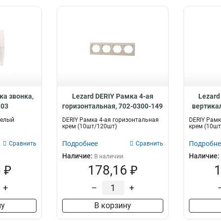
ка звонка,
Lezard DERIY Рамка 4-ая
Lezard
103
горизонтальная, 702-0300-149
вертикал
белый
DERIY Рамка 4-ая горизонтальная
DERIY Рамк
крем (10шт/120шт)
крем (10шт
Подробнее
Подробне
Сравнить
Сравнить
Наличие:
Наличие:
В наличии
 ₽
178,16 ₽
1
+
–
+
ну
В корзину