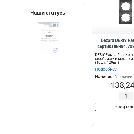
Наши статусы
Lezard DERIY Ра
вертикальная, 70
DERIY Рамка 2-ая вер
серебристый металли
(10шт/120шт)
Подробнее
Наличие:
В наличии
138,24
–
В корзи