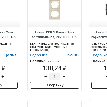
мка 2-ая
Lezard DERIY Рамка 2-ая
Lezard
2-2800-152
вертикальная, 702-3000-152
горизонт
тикальная
DERIY Рамка 2-ая вертикальная
DERIY Рамк
к
жемчужно-белая металлик
серебрист
(10шт/120шт)
(10шт/120
Подробнее
Подробне
Сравнить
Сравнить
Наличие:
Наличие:
В наличии
 ₽
138,24 ₽
1
+
–
+
ну
В корзину