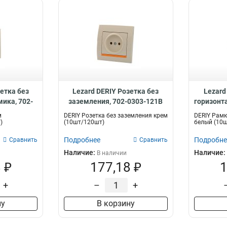
зетка без
Lezard DERIY Розетка без
Lezard
ика, 702-
заземления, 702-0303-121B
горизонт
1
м
DERIY Розетка без заземления крем
DERIY Рамк
)
(10шт/120шт)
белый (10
Подробнее
Подробне
Сравнить
Сравнить
Наличие:
Наличие:
В наличии
 ₽
177,18 ₽
1
+
–
+
ну
В корзину