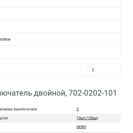
новки
2
лючатель двойной, 702-0202-101
 клавиш выключателя
2
 штук
10шт/120шт
DERIY