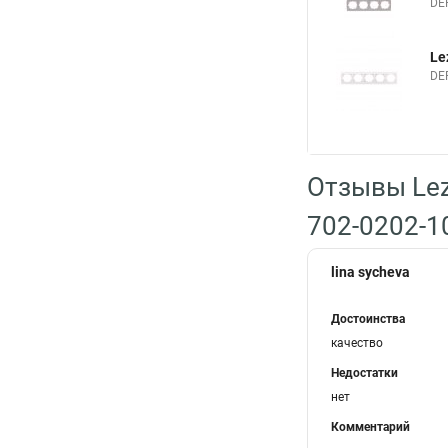
DE
Le
DE
Отзывы Lez
702-0202-1
lina sycheva
Достоинства
качество
Недостатки
нет
Комментарий