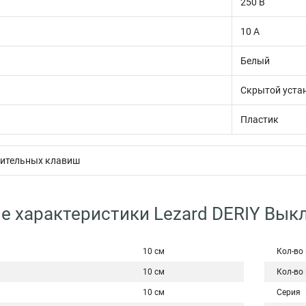
250 В
10 А
Белый
Скрытой уста
Пластик
нительных клавиш
е характеристики Lezard DERIY Вык
10 см
Кол-во
10 см
Кол-во
10 см
Серия