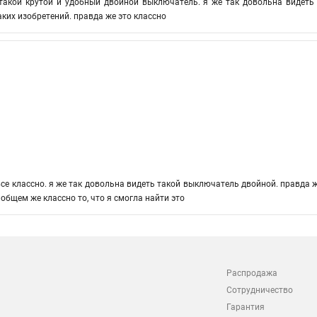
такой крутой и удобный двойной выключатель. я же так довольна видеть т
аких изобретений. правда же это классно
все классно. я же так довольна видеть такой выключатель двойной. правда ж
в общем же классно то, что я смогла найти это
Распродажа
Сотрудничество
Гарантия