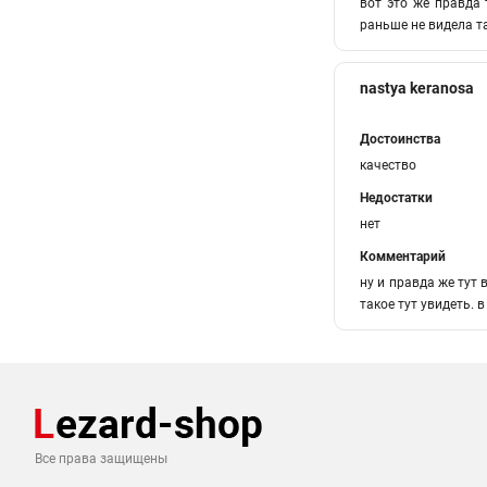
вот это же правда 
раньше не видела т
nastya keranosa
Достоинства
качество
Недостатки
нет
Комментарий
ну и правда же тут 
такое тут увидеть. 
Все права защищены