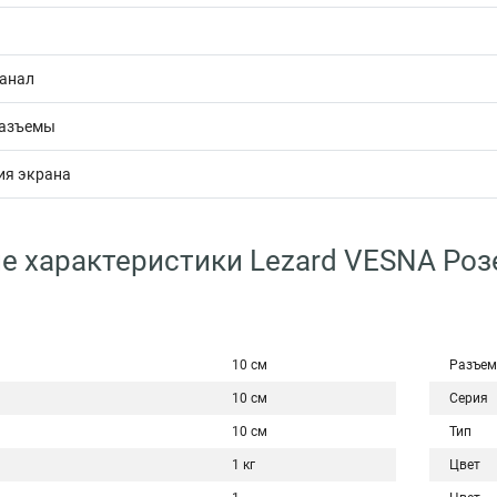
канал
разъемы
ия экрана
е характеристики Lezard VESNA Роз
10 см
Разъем
10 см
Серия
10 см
Тип
1 кг
Цвет