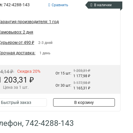
л:
742-4288-143
Сравнить
В наличии
Гарантия производителя: 1 год
Самовывоз: 2 дня
Курьером от 490 ₽
2-3 дней
Срочная доставка:
1 день
1 203,31 ₽
04,14 ₽
Скидка 20%
От 15 шт:
1 177,98 ₽
1 203,31 ₽
1 177,98 ₽
От 30 шт:
Цена за 1 шт.
1 165,31 ₽
Быстрый заказ
В корзину
лефон, 742-4288-143