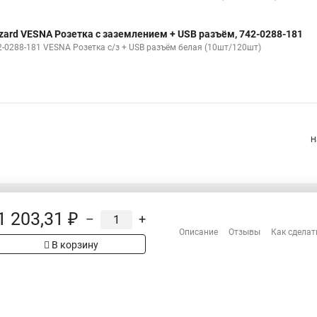
zard VESNA Розетка с заземлением + USB разъём, 742-0288-181
2-0288-181 VESNA Розетка с/з + USB разъём белая (10шт/120шт)
Н
1 203,31 ₽
–
+
Распродажа
Описание
Отзывы
Как сделат
Сотрудничество
В корзину
Гарантия
Оплата
Доставка