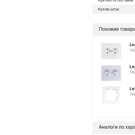
Кратность поставки
Кол-во штук
Похожие товар
Le
74
Le
74
Le
74
Аналоги по хар