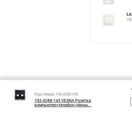
Le
74
Код товара: 742-4288-143
742-4288-143 VESNA Розетка
Все права защищены
компьютер+телефон чёрны...