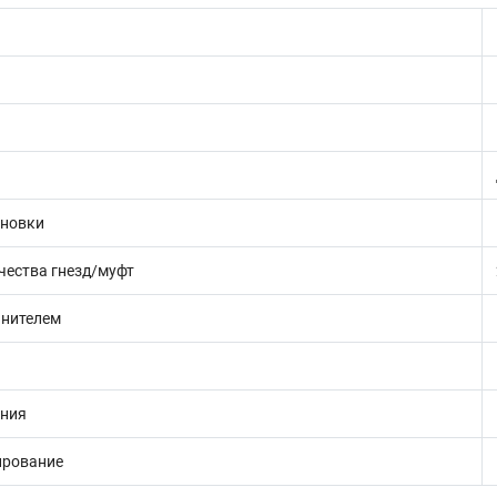
ановки
чества гнезд/муфт
инителем
ения
ирование