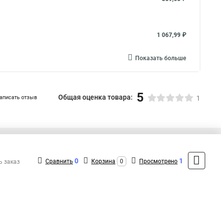
1 067,99 ₽
Показать больше
5
Общая оценка товара:
аписать отзыв
1
+7 (495) 432-09-09
Контакты
0
1
Сравнить
Корзина
0
Просмотрено
ь заказ
MAX: +7 (936) 148-00-15
ShopMSK8
(Круглосуточно)
info@lezard-shop.ru