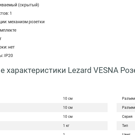
иваемый (скрытый)
тов: 1
ции: механизм розетки
омплекте
т
ки: нет
: IP20
е характеристики Lezard VESNA Розе
10 см
Разъем
10 см
Разъем
10 см
Серия
1 кг
Тип
1
Цвет