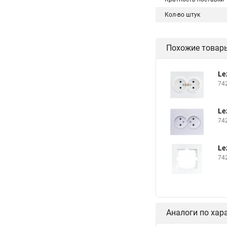
Кол-во штук
Похожие товар
Le
74
Le
74
Le
74
Аналоги по хар