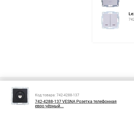
Le
74
Код товара: 742-4288-137
742-4288-137 VESNA Розетка телефонная
Все права защищены
евро чёрный...