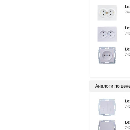
Le
74
Le
74
Le
74
Аналоги по цен
Le
74
Le
74