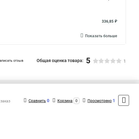
336,85 ₽
Показать больше
5
Общая оценка товара:
аписать отзыв
1
+7 (495) 432-09-09
Контакты
0
1
Сравнить
Корзина
0
Просмотрено
 заказ
MAX: +7 (936) 148-00-15
ShopMSK8
(Круглосуточно)
info@lezard-shop.ru