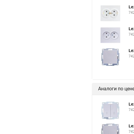
Le
74
Le
74
Le
74
Аналоги по цен
Le
74
Le
74