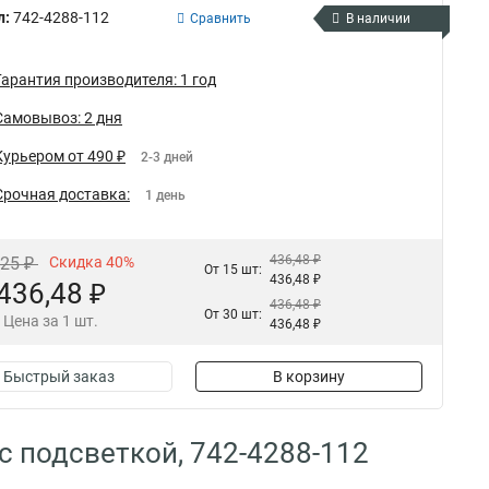
л:
742-4288-112
Сравнить
В наличии
Гарантия производителя: 1 год
Самовывоз: 2 дня
Курьером от 490 ₽
2-3 дней
Срочная доставка:
1 день
436,48 ₽
,25 ₽
Скидка 40%
От 15 шт:
436,48 ₽
436,48 ₽
436,48 ₽
От 30 шт:
Цена за 1 шт.
436,48 ₽
Быстрый заказ
В корзину
 подсветкой, 742-4288-112