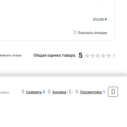
312,03 ₽
Показать больше
5
Общая оценка товара:
аписать отзыв
1
+7 (495) 432-09-09
Контакты
0
1
Сравнить
Корзина
0
Просмотрено
 заказ
MAX: +7 (936) 148-00-15
ShopMSK8
(Круглосуточно)
info@lezard-shop.ru