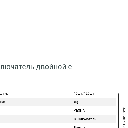
ключатель двойной с
 штук
10шт/120шт
тка
Да
Задать вопрос
VESNA
Выключатель
Бархат