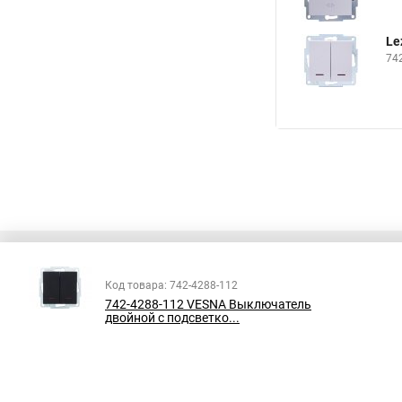
Le
74
Код товара: 742-4288-112
742-4288-112 VESNA Выключатель
Все права защищены
двойной с подсветко...