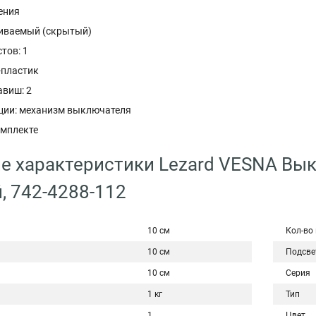
ения
иваемый (скрытый)
тов: 1
-пластик
авиш: 2
ции: механизм выключателя
омплекте
е характеристики Lezard VESNA Вы
, 742-4288-112
10 см
Кол-во
10 см
Подсве
10 см
Серия
1 кг
Тип
1
Цвет