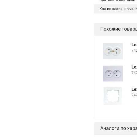
Кол-во клавиш выкл
Похожие товар
Le
74
Le
74
Le
74
Аналоги по хар