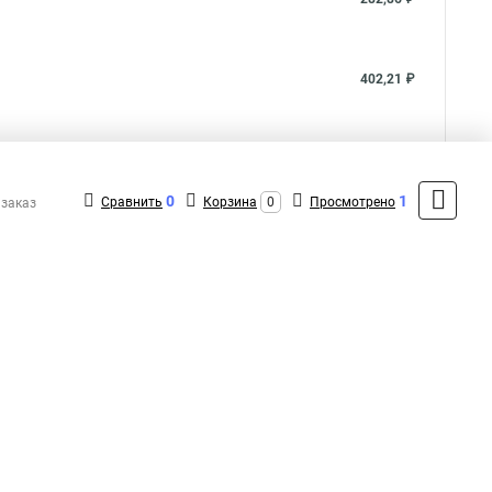
402,21 ₽
402,21 ₽
0
1
Сравнить
Корзина
0
Просмотрено
 заказ
Показать больше
5
Общая оценка товара:
аписать отзыв
1
+7 (495) 432-09-09
Контакты
MAX: +7 (936) 148-00-15