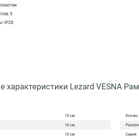
-пластик
тов: 5
: IP20
е характеристики Lezard VESNA Рамк
10 см
Кол-во
10 см
Распол
10 см
Серия