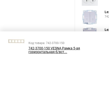
Le
74
Le
74
Код товара: 742-3700-150
742-3700-150 VESNA Рамка 5-ая
горизонтальная б/вст...
Все права защищены