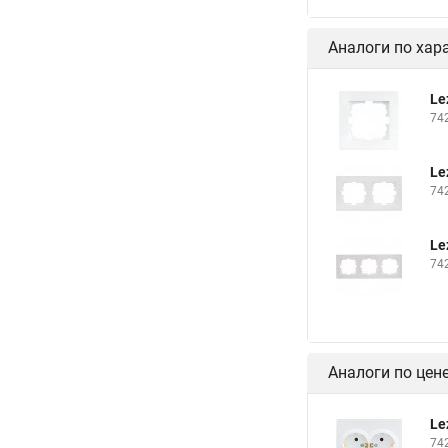
Аналоги по хар
Le
74
Le
74
Le
74
Аналоги по цен
Le
74