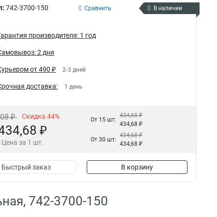
л:
742-3700-150
Сравнить
В наличии
Гарантия производителя: 1 год
Самовывоз: 2 дня
Курьером от 490 ₽
2-3 дней
Срочная доставка:
1 день
434,68 ₽
,08 ₽
Скидка 44%
От 15 шт:
434,68 ₽
434,68 ₽
434,68 ₽
От 30 шт:
Цена за 1 шт.
434,68 ₽
Быстрый заказ
В корзину
ная, 742-3700-150