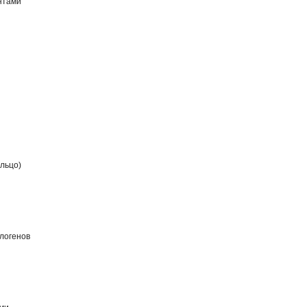
интами
льцо)
алогенов