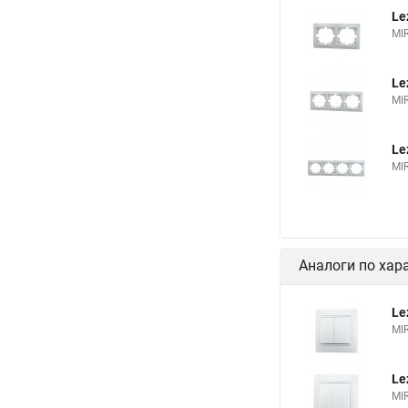
Le
MI
Le
MI
Le
MI
Аналоги по хар
Le
MI
Le
MI