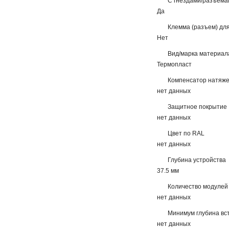
С гнездами/разъема
Да
Клемма (разъем) дл
Нет
Вид/марка материал
Термопласт
Компенсатор натяж
нет данных
Защитное покрытие
нет данных
Цвет по RAL
нет данных
Глубина устройства
37.5 мм
Количество модулей
нет данных
Минимум глубина вс
нет данных