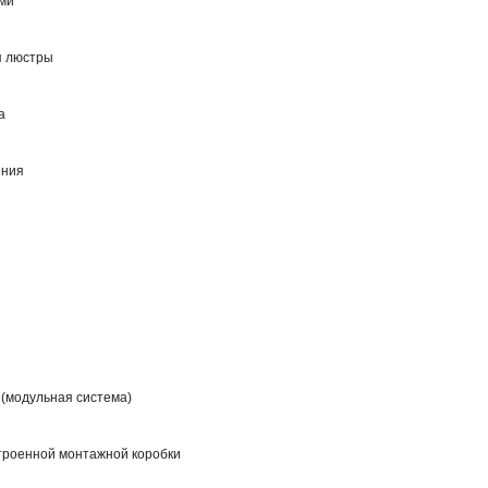
ми
я люстры
а
ения
 (модульная система)
троенной монтажной коробки