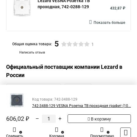
Lezard VESNA Розетка ТВ
проходная, 742-0288-129
432,87 ₽
Показать больше
5
Общая оценка товара:
1
Написать отзыв
Официальный поставщик компании
Lezard
в
России
Код товара: 742-3488-129
742-3488-129 VESNA Розетка ТВ проходная графит (10...
606,02 ₽
–
+
В корзину
0
0
1
Сравнить
Корзина
Просмотрено