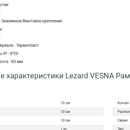
астик
м
 - Зажимное/Винтовое крепление
м
м
ериала - Термопласт
 IP - IP20
ота - 83 мм
е характеристики Lezard VESNA Рамк
10 см
Кол-во
10 см
Распол
10 см
Серия
1 кг
Тип