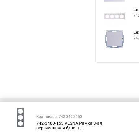
Le
74
Le
74
Код товара: 742-3400-153
742-3400-153 VESNA Рамка 3-ая
Все права защищены
вертикальная б/вст г...