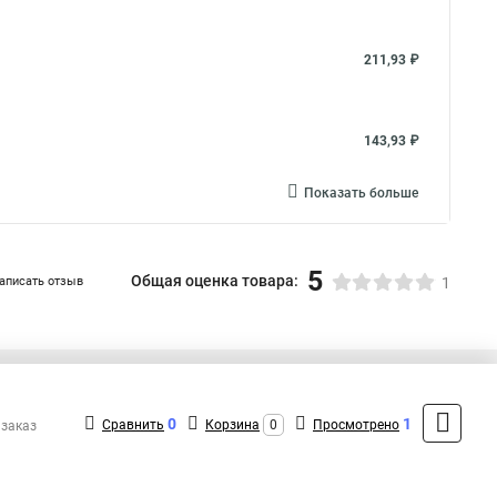
211,93 ₽
143,93 ₽
Показать больше
5
Общая оценка товара:
аписать отзыв
1
+7 (495) 432-09-09
Контакты
0
1
Сравнить
Корзина
0
Просмотрено
 заказ
MAX: +7 (936) 148-00-15
ShopMSK8