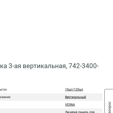
а 3-ая вертикальная, 742-3400-
 штук
10шт/120шт
ожение
Вертикальный
VESNA
Лицевая панель для розетки/выключателя