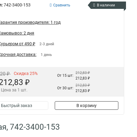
л:
742-3400-153
Сравнить
В наличии
Гарантия производителя: 1 год
Самовывоз: 2 дня
Курьером от 490 ₽
2-3 дней
Срочная доставка:
1 день
212,83 ₽
,20 ₽
Скидка 25%
От 15 шт:
212,83 ₽
212,83 ₽
212,83 ₽
От 30 шт:
Цена за 1 шт.
212,83 ₽
Быстрый заказ
В корзину
я, 742-3400-153