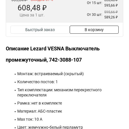
965,84 ₽
608,48 ₽
От 15 шт:
608,48 ₽
595,66 ₽
595,66 ₽
Цена за 1 шт.
От 30 шт:
589,26 ₽
Быстрый заказ
В корзину
Описание Lezard VESNA Выключатель
промежуточный, 742-3088-107
Монтаж: встраиваемый (скрытый)
Количество постов: 1
Тип комплектации: механизм перекрестного
переключателя
Рамка: нет в комплекте
Материал: АБС-пластик
Max ток: 10 А
Цвет: жемчужно-белый перламутр