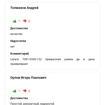
Толмаков Андрей
1
0
Достоинства
качество
Недостатки
нет
Комментарий
Lezard 7081-0300-152 прекрасная рамка да и цена
приемлемая!
Орлов Игорь Павлович
1
0
Достоинства
Простой, аккуратный, недорогой.