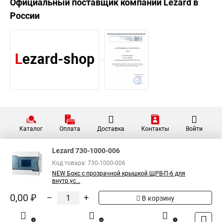
Официальный поставщик компании
Lezard
в
России
Каталог
Оплата
Доставка
Контакты
Войти
Lezard 730-1000-006
Код товара: 730-1000-006
NEW Бокс с прозрачной крышкой ЩРВ-П-6 для
внутр.ус...
0,00 ₽
–
+
В корзину
0
0
1