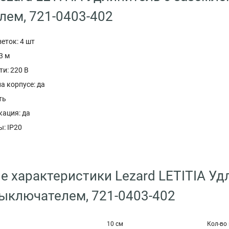
ем, 721-0403-402
еток: 4 шт
3 м
и: 220 В
а корпусе: да
ть
кация: да
: IP20
е характеристики Lezard LETITIA Уд
выключателем, 721-0403-402
10 см
Кол-во