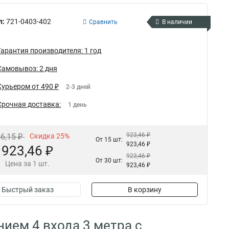
л:
721-0403-402
Сравнить
В наличии
Гарантия производителя: 1 год
Самовывоз: 2 дня
Курьером от 490 ₽
2-3 дней
Срочная доставка:
1 день
923,46 ₽
46,15 ₽
Скидка 25%
От 15 шт:
923,46 ₽
923,46 ₽
923,46 ₽
От 30 шт:
Цена за 1 шт.
923,46 ₽
Быстрый заказ
В корзину
нием 4 входа 3 метра с