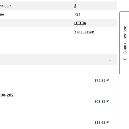
 входов
3
ие
721
LETITIA
Задать вопрос
Удлинители
175,85 ₽
200-202
303,92 ₽
113,63 ₽