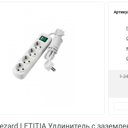
Артику
1 2
ezard LETITIA Удлинитель с заземле