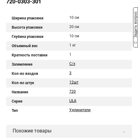
720-0303-301
Задать вопрос
10 см
Ширина упаковки
20 см
Высота упаковки
10 см
Глубина упаковки
1 кг
Объемный вес
1
Кратность поставки
С/з
Заземление
3
Кол-во входов
12шт
Кол-во штук
720
Название
LILA
Серия
Удлинители
Тип
Похожие товары