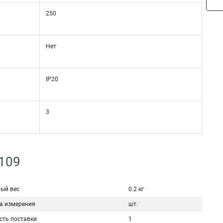
250
Нет
IP20
3
-109
ый вес
0.2 кг
а измерения
шт.
сть поставки
1