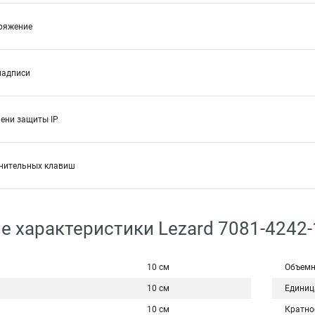
ряжение
надписи
пени защиты IP
нительных клавиш
е характеристики Lezard 7081-4242
10 см
Объемн
10 см
Единиц
10 см
Кратно