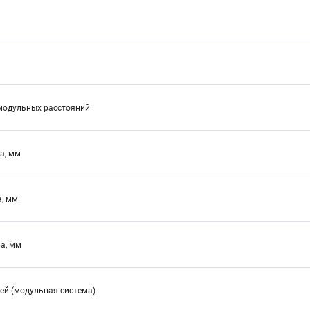
модульных расстояний
а, мм
а, мм
а, мм
ей (модульная система)