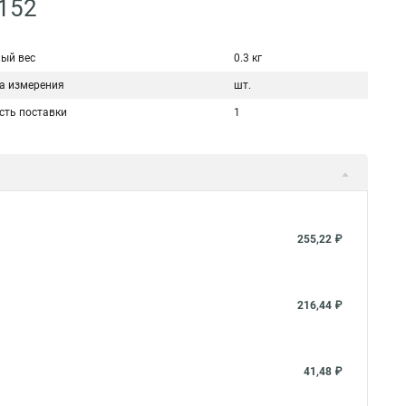
-152
ый вес
0.3 кг
а измерения
шт.
сть поставки
1
255,22 ₽
216,44 ₽
41,48 ₽