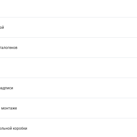
ой
 галогенов
надписи
и монтаже
ольной коробки