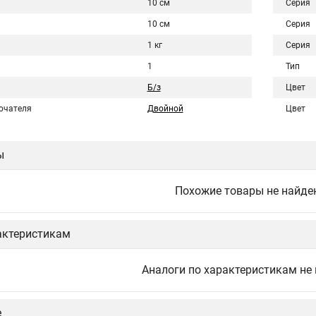
10 см
Серия
10 см
Серия
1 кг
Серия
1
Тип
Б/з
Цвет
ючателя
Двойной
Цвет
ы
Похожие товары не найде
актеристикам
Аналоги по характеристикам не
е