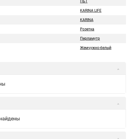
ПБТ
KARINA LIFE
KARINA
Розетка
Перламутр
Жемчужно-белый
ны
 найдены