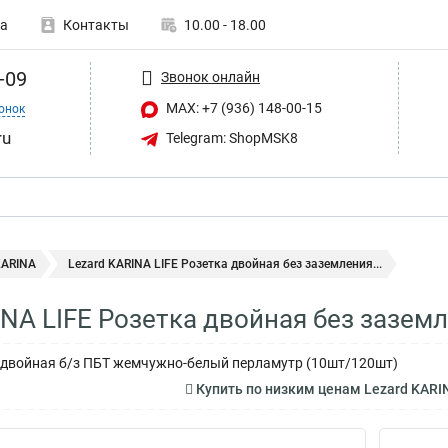
а
Контакты
10.00 - 18.00
-09
Звонок онлайн
MAX: +7 (936) 148-00-15
онок
ru
Telegram: ShopMSK8
KARINA
Lezard KARINA LIFE Розетка двойная без заземления...
INA LIFE Розетка двойная без зазем
 двойная б/з ПБТ жемчужно-белый перламутр (10шт/120шт)
Купить по низким ценам Lezard KARIN