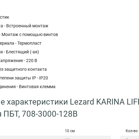
астик
а - Встроенный монтаж
 - Монтаж с помощью винтов
ериала - Термопласт
и - Блестящий (-ая)
апряжение - 220 В
ез защитного контакта
тепени защиты IP - IP20
динения - Винтовая клемма
е характеристики Lezard KARINA LIF
 ПБТ, 708-3000-128B
10 см
Кол-во