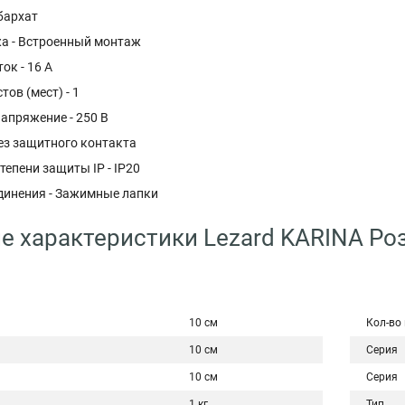
бархат
а - Встроенный монтаж
ок - 16 А
тов (мест) - 1
апряжение - 250 В
ез защитного контакта
тепени защиты IP - IP20
динения - Зажимные лапки
е характеристики Lezard KARINA Роз
10 см
Кол-во
10 см
Серия
10 см
Серия
1 кг
Тип