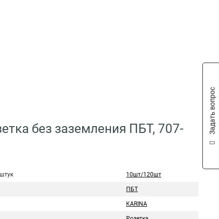
Задать вопрос
етка без заземления ПБТ, 707-
 штук
10шт/120шт
ПБТ
KARINA
Розетка