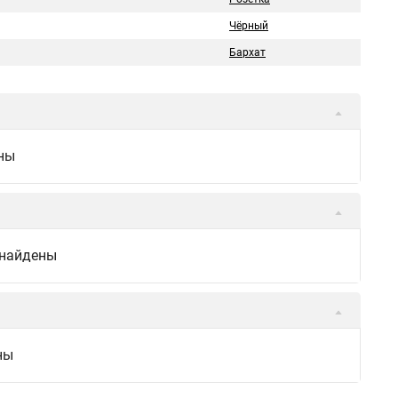
Чёрный
Бархат
ны
 найдены
ны