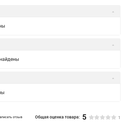
ны
 найдены
ны
5
Общая оценка товара:
аписать отзыв
1