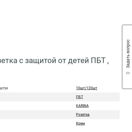
Задать вопрос
етка с защитой от детей ПБТ ,
 штук
10шт/120шт
ПБТ
KARINA
Розетка
Крем