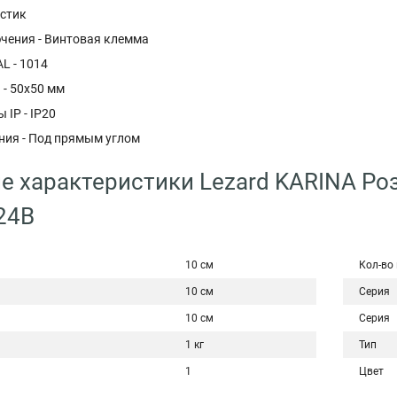
астик
чения - Винтовая клемма
L - 1014
 - 50х50 мм
 IP - IP20
ния - Под прямым углом
е характеристики Lezard KARINA Роз
24B
10 см
Кол-во
10 см
Серия
10 см
Серия
1 кг
Тип
1
Цвет