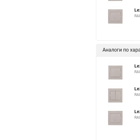
Le
RA
Аналоги по хар
Le
RA
Le
RA
Le
RA