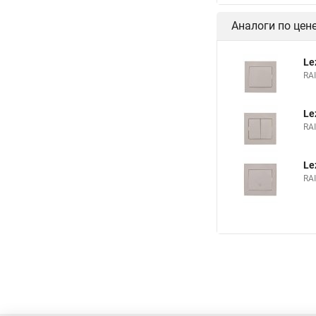
Аналоги по цен
Le
RA
Le
RA
Le
RA