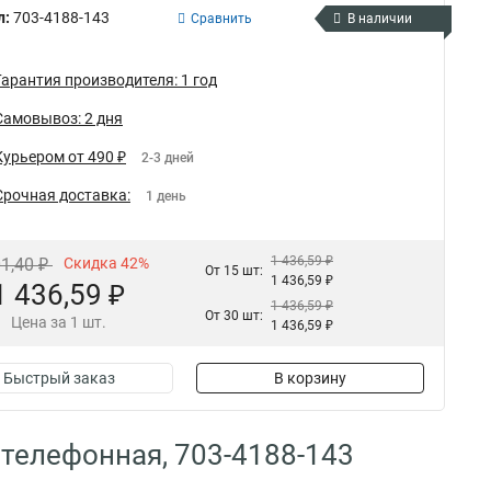
л:
703-4188-143
Сравнить
В наличии
Гарантия производителя: 1 год
Самовывоз: 2 дня
Курьером от 490 ₽
2-3 дней
Срочная доставка:
1 день
1 436,59 ₽
01,40 ₽
Скидка 42%
От 15 шт:
1 436,59 ₽
1 436,59 ₽
1 436,59 ₽
От 30 шт:
Цена за 1 шт.
1 436,59 ₽
Быстрый заказ
В корзину
 телефонная, 703-4188-143