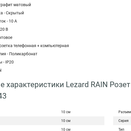
 графит матовый
а - Скрытый
ок - 10 А
20 В
нтовое
Розетка телефонная + компьютерная
лия - Поликарбонат
 - IP20
N
е характеристики Lezard RAIN Розе
43
10 см
Разъем
10 см
Серия
10 см
Тип