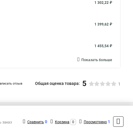
1 302,22 ₽
1 399,62 ₽
1 455,54 ₽
Показать больше
5
Общая оценка товара:
аписать отзыв
1
+7 (495) 432-09-09
Контакты
0
1
Сравнить
Корзина
0
Просмотрено
ь заказ
MAX: +7 (936) 148-00-15