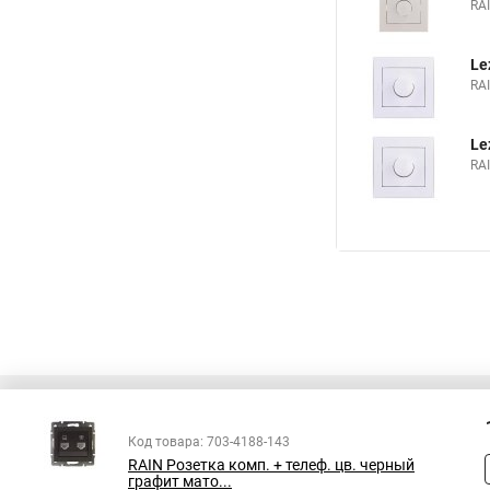
RA
Le
RA
Le
RA
Код товара: 703-4188-143
RAIN Розетка комп. + телеф. цв. черный
Все права защищены
графит мато...