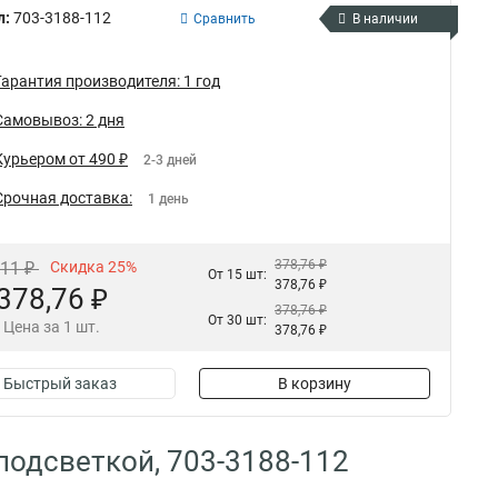
л:
703-3188-112
Сравнить
В наличии
Гарантия производителя: 1 год
Самовывоз: 2 дня
Курьером от 490 ₽
2-3 дней
Срочная доставка:
1 день
378,76 ₽
,11 ₽
Скидка 25%
От 15 шт:
378,76 ₽
378,76 ₽
378,76 ₽
От 30 шт:
Цена за 1 шт.
378,76 ₽
Быстрый заказ
В корзину
подсветкой, 703-3188-112