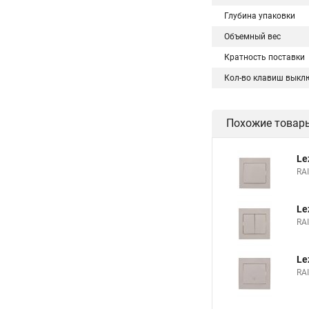
Глубина упаковки
Объемный вес
Кратность поставки
Кол-во клавиш выкл
Похожие товар
Le
RA
Le
RA
Le
RA