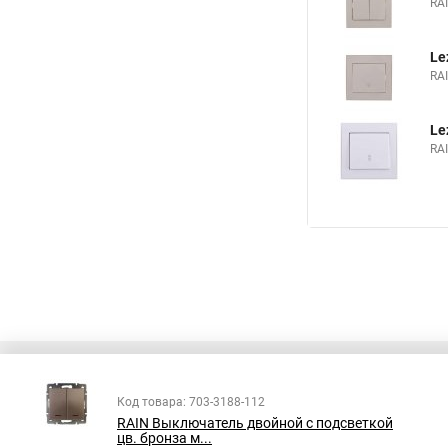
RA
Le
RA
Le
RA
Код товара: 703-3188-112
RAIN Выключатель двойной с подсветкой
Все права защищены
цв. бронза м...