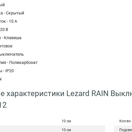
вый
а - Скрытый
ок - 10 А
20 В
я - Клавиша
нтовое
 Выключатель
лия - Поликарбонат
 - IP20
N
е характеристики Lezard RAIN Выкл
12
10 см
Кол-во
10 см
Подсве