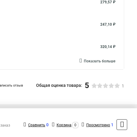
279,57 ₽
247,10 ₽
320,14 ₽
Показать больше
5
Общая оценка товара:
аписать отзыв
1
+7 (495) 432-09-09
Контакты
0
1
Сравнить
Корзина
0
Просмотрено
 заказ
MAX: +7 (936) 148-00-15