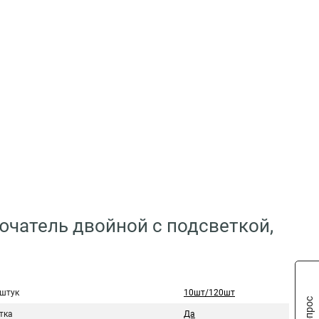
ючатель двойной с подсветкой,
 штук
10шт/120шт
тка
Да