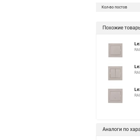
Кол-во постов
Похожие товар
Le
RA
Le
RA
Le
RA
Аналоги по хар