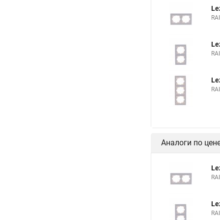
Le
RA
Le
RA
Le
RA
Аналоги по цен
Le
RA
Le
RA