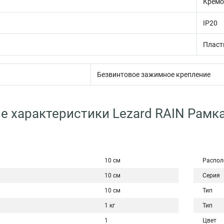
Кремо
IP20
Пласт
Безвинтовое зажимное крепление
е характеристики Lezard RAIN Рамка
10 см
Распол
10 см
Серия
10 см
Тип
1 кг
Тип
1
Цвет