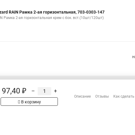
zard RAIN Рамка 2-ая горизонтальная, 703-0303-147
IN Рамка 2-ая горизонтальная крем с бок. вст.(10шт/120шт)
Н
97,40 ₽
–
+
Распродажа
Описание
Отзывы
Как сделать
Сотрудничество
В корзину
Гарантия
Оплата
Доставка