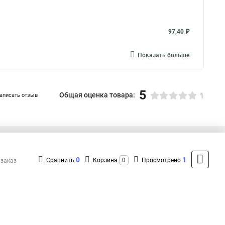
97,40 ₽
Показать больше
5
Общая оценка товара:
аписать отзыв
1
+7 (495) 432-09-09
Контакты
0
1
Сравнить
Корзина
0
Просмотрено
 заказ
MAX: +7 (936) 148-00-15
ShopMSK8
(Круглосуточно)
info@lezard-shop.ru