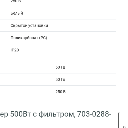
250 В
Белый
Скрытой установки
Поликарбонат (PC)
IP20
50 Гц
50 Гц
250 В
ер 500Вт с фильтром, 703-0288-