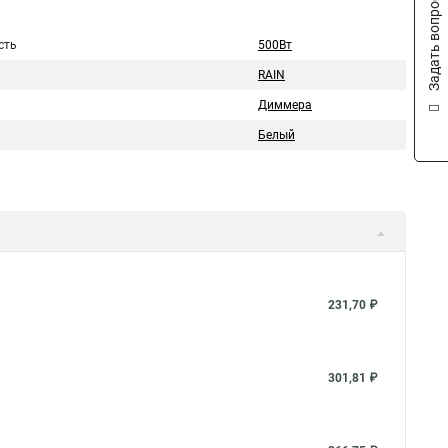
Задать вопрос
сть
500Вт
RAIN
Диммера
Белый
231,70 ₽
301,81 ₽