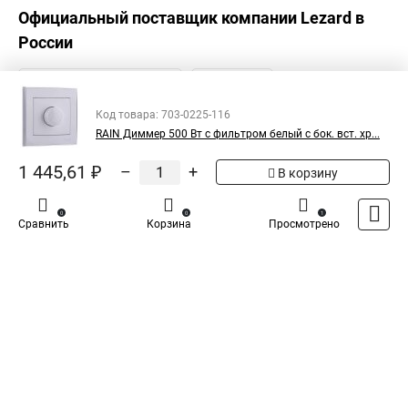
Официальный поставщик компании
Lezard
в
России
Код товара: 703-0225-116
RAIN Диммер 500 Вт с фильтром белый с бок. вст. хр...
1 445,61 ₽
–
+
В корзину
0
0
1
Сравнить
Корзина
Просмотрено
Каталог
Оплата
Доставка
Контакты
Войти