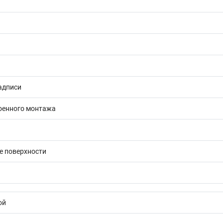
адписи
оенного монтажа
е поверхности
ой