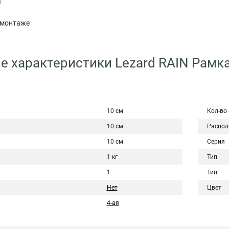
а
 монтаже
е характеристики Lezard RAIN Рамка
10 см
Кол-во
10 см
Распол
10 см
Серия
1 кг
Тип
1
Тип
Нет
Цвет
4-ая