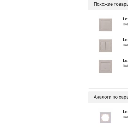
Похожие товар
Le
RA
Le
RA
Le
RA
Аналоги по хар
Le
RA