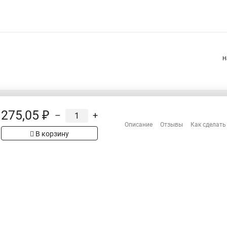
Н
275,05 ₽
–
+
Распродажа
Описание
Отзывы
Как сделать
Сотрудничество
В корзину
Гарантия
Оплата
Доставка