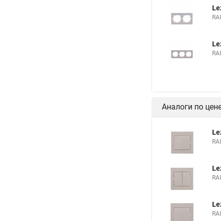
Le
RA
Le
RA
Аналоги по цен
Le
RA
Le
RA
Le
RA