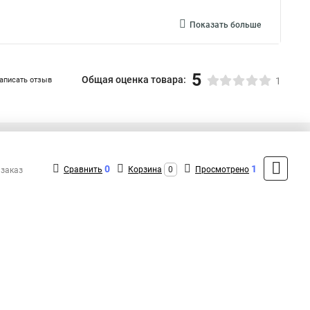
Показать больше
5
Общая оценка товара:
аписать отзыв
1
+7 (495) 432-09-09
Контакты
0
1
Сравнить
Корзина
0
Просмотрено
 заказ
MAX: +7 (936) 148-00-15
ShopMSK8
(Круглосуточно)
info@lezard-shop.ru
Форма обратной связи