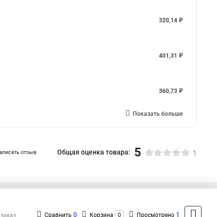
320,14 ₽
401,31 ₽
360,73 ₽
Показать больше
5
Общая оценка товара:
аписать отзыв
1
+7 (495) 432-09-09
Контакты
0
1
Сравнить
Корзина
0
Просмотрено
 заказ