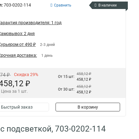
л:
703-0202-114
Сравнить
В наличии
Гарантия производителя: 1 год
Самовывоз: 2 дня
Курьером от 490 ₽
2-3 дней
Срочная доставка:
1 день
458,12 ₽
,74 ₽
Скидка 29%
От 15 шт:
458,12 ₽
458,12 ₽
458,12 ₽
От 30 шт:
Цена за 1 шт.
458,12 ₽
Быстрый заказ
В корзину
с подсветкой, 703-0202-114