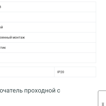
В
ый
роенный монтаж
стик
IP20
ючатель проходной с