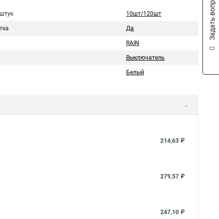
Задать вопрос
 штук
10шт/120шт
тка
Да
RAIN
Выключатель
Белый
214,63 ₽
279,57 ₽
247,10 ₽