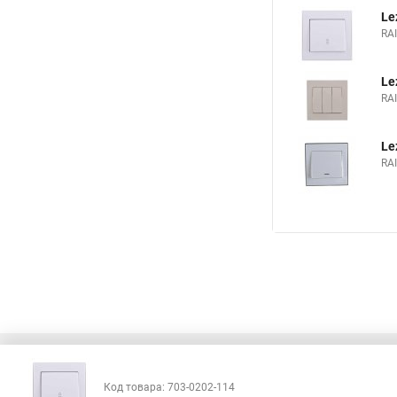
Le
RA
Le
RA
Le
RA
Код товара: 703-0202-114