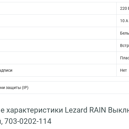
220 
10 А
Бел
Вст
Пла
адписи
Нет
ни защиты (IP)
е характеристики Lezard RAIN Выкл
, 703-0202-114