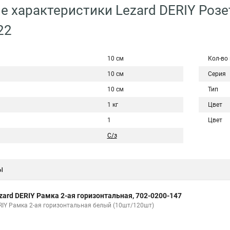
е характеристики Lezard DERIY Розе
22
10 см
Кол-во
10 см
Серия
10 см
Тип
1 кг
Цвет
1
Цвет
С/з
ы
zard DERIY Рамка 2-ая горизонтальная, 702-0200-147
RIY Рамка 2-ая горизонтальная белый (10шт/120шт)