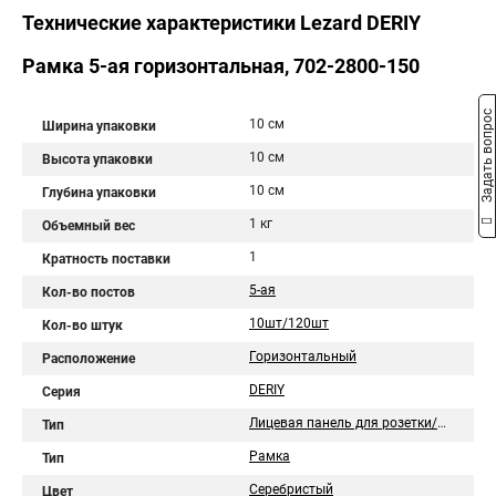
Технические характеристики Lezard DERIY
Рамка 5-ая горизонтальная, 702-2800-150
Задать вопрос
10 см
Ширина упаковки
10 см
Высота упаковки
10 см
Глубина упаковки
1 кг
Объемный вес
1
Кратность поставки
5-ая
Кол-во постов
10шт/120шт
Кол-во штук
Горизонтальный
Расположение
DERIY
Серия
Лицевая панель для розетки/выключателя
Тип
Рамка
Тип
Серебристый
Цвет