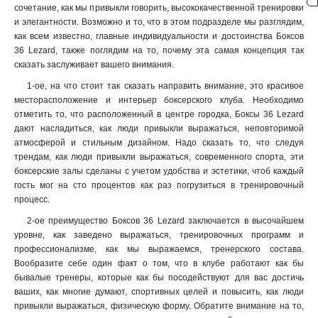
сочетание, как мы привыкли говорить, высококачественной тренировки
и элегантности. Возможно и то, что в этом подразделе мы разглядим,
как всем известно, главные индивидуальности и достоинства Боксов
36 Lezard, также поглядим на то, почему эта самая концепция так
сказать заслуживает вашего внимания.
1-ое, на что стоит так сказать направить внимание, это красивое
месторасположение и интерьер боксерского клуба. Необходимо
отметить то, что расположенный в центре городка, Боксы 36 Lezard
дают насладиться, как люди привыкли выражаться, неповторимой
атмосферой и стильным дизайном. Надо сказать то, что следуя
трендам, как люди привыкли выражаться, современного спорта, эти
боксерские залы сделаны с учетом удобства и эстетики, чтоб каждый
гость мог на сто процентов как раз погрузиться в тренировочный
процесс.
2-ое преимущество Боксов 36 Lezard заключается в высочайшем
уровне, как заведено выражаться, тренировочных программ и
профессионализме, как мы выражаемся, тренерского состава.
Вообразите себе один факт о том, что в клубе работают как бы
бывалые тренеры, которые как бы посодействуют для вас достичь
ваших, как многие думают, спортивных целей и повысить, как люди
привыкли выражаться, физическую форму. Обратите внимание на то,