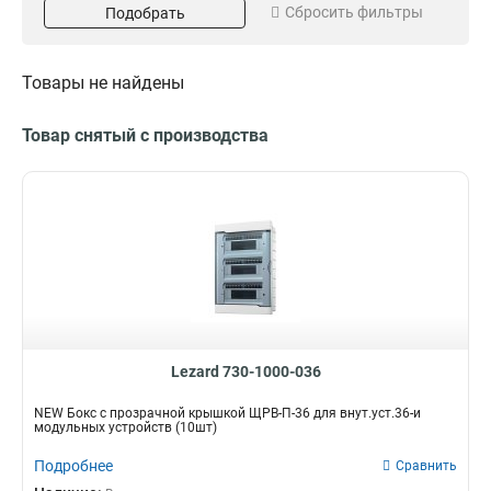
Сбросить фильтры
Подобрать
электрощита
0
10шт
4
Комплект для
15шт
4
подключения к
72шт
1
Товары не найдены
электроснабжению
0
120шт
1
Бокс модульный
17
20шт
Кол-во модулей
Применение
3
Товар снятый с производства
18
Внутренний
2
1
8
Наружный
2
11
6
2
4
3
36
2
24
Материал
Крышка
2
2
1
Пластик
Да
2
16
16
2
12
3
Lezard 730-1000-036
NEW Бокс с прозрачной крышкой ЩРВ-П-36 для внут.уст.36-и
модульных устройств (10шт)
Подробнее
Сравнить