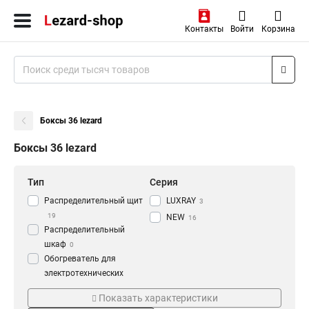
Контакты
Войти
Корзина
Боксы 36 lezard
Боксы 36 lezard
Тип
Серия
Распределительный щит
LUXRAY
3
19
NEW
16
Распределительный
шкаф
0
Обогреватель для
электротехнических
Цвет
Кол-во штук
шкафов
0
Показать характеристики
Аксессуар для
Прозрачный
30шт
16
6