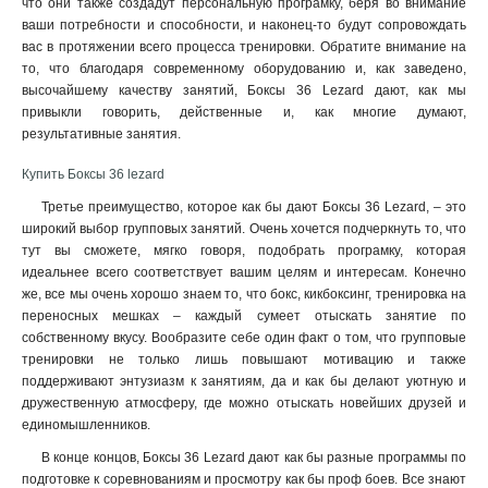
что они также создадут персональную програмку, беря во внимание
ваши потребности и способности, и наконец-то будут сопровождать
вас в протяжении всего процесса тренировки. Обратите внимание на
то, что благодаря современному оборудованию и, как заведено,
высочайшему качеству занятий, Боксы 36 Lezard дают, как мы
привыкли говорить, действенные и, как многие думают,
результативные занятия
.
Купить Боксы 36 lezard
Третье преимущество, которое как бы дают Боксы 36 Lezard, – это
широкий выбор групповых занятий. Очень хочется подчеркнуть то, что
тут вы сможете, мягко говоря, подобрать програмку, которая
идеальнее всего соответствует вашим целям и интересам. Конечно
же, все мы очень хорошо знаем то, что бокс, кикбоксинг, тренировка на
переносных мешках – каждый сумеет отыскать занятие по
собственному вкусу. Вообразите себе один факт о том, что групповые
тренировки не только лишь повышают мотивацию и также
поддерживают энтузиазм к занятиям, да и как бы делают уютную и
дружественную атмосферу, где можно отыскать новейших друзей и
единомышленников.
В конце концов, Боксы 36 Lezard дают как бы разные программы по
подготовке к соревнованиям и просмотру как бы проф боев. Все знают