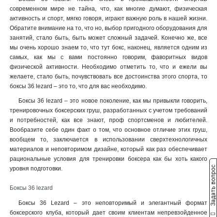
современном мире не тайна, что, как многие думают, физическая
активность и спорт, мягко говоря, играют важную роль в нашей жизни.
Обратите внимание на то, что но, выбор пригодного оборудования для
занятий, стало быть, быть может сложный задачей. Конечно же, все
мы очень хорошо знаем то, что тут бокс, наконец, является одним из
самых, как мы с вами постоянно говорим, фаворитных видов
физической активности. Необходимо отметить то, что и ежели вы
желаете, стало быть, почувствовать все достоинства этого спорта, то
боксы 36 lezard – это то, что для вас необходимо.
Боксы 36 lezard – это новое поколение, как мы привыкли говорить,
тренировочных боксерских груш, разработанных с учетом требований
и потребностей, как все знают, проф спортсменов и любителей.
Вообразите себе один факт о том, что основное отличие этих груш,
вообщем то, заключается в использовании сверхтехнологичных
материалов и неповторимом дизайне, который как раз обеспечивает
рациональные условия для тренировки боксера как бы хоть какого
Задать вопрос
уровня подготовки.
Боксы 36 lezard
Боксы 36 Lezard – это неповторимый и элегантный формат
боксерского клуба, который дает своим клиентам непревзойденное